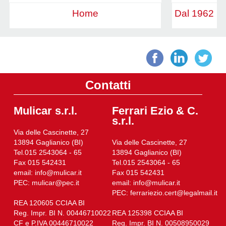
Home
Dal 1962 u
Contatti
Mulicar s.r.l.
Ferrari Ezio & C.
s.r.l.
Via delle Cascinette, 27
13894 Gaglianico (BI)
Via delle Cascinette, 27
Tel.015 2543064 - 65
13894 Gaglianico (BI)
Fax 015 542431
Tel.015 2543064 - 65
email: info@mulicar.it
Fax 015 542431
PEC: mulicar@pec.it
email: info@mulicar.it
PEC: ferrariezio.cert@legalmail.it
REA 120605 CCIAA BI
Reg. Impr. BI N. 00446710022
REA 125398 CCIAA BI
CF e P.IVA 00446710022
Reg. Impr. BI N. 00508950029